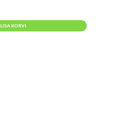
s kogus
LISA KORVI