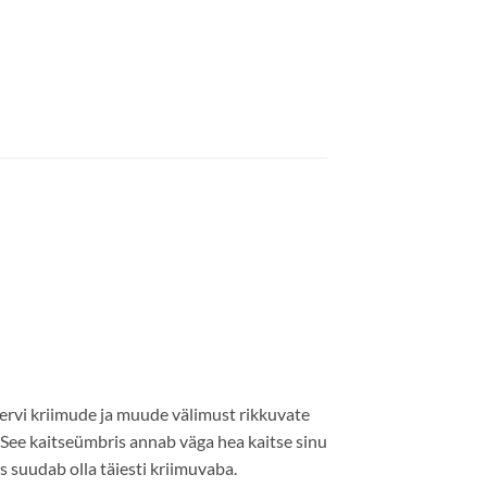
servi kriimude ja muude välimust rikkuvate
 See kaitseümbris annab väga hea kaitse sinu
s suudab olla täiesti kriimuvaba.