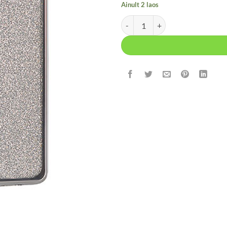
Ainult 2 laos
iPhone X hõbedane sädelev korpu