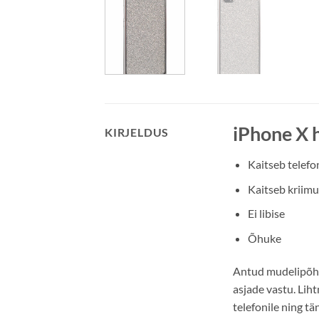
iPhone X 
KIRJELDUS
Kaitseb telefo
Kaitseb kriimu
Ei libise
Õhuke
Antud mudelipõhin
asjade vastu. Lih
telefonile ning tä