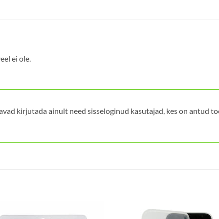
el ei ole.
avad kirjutada ainult need sisseloginud kasutajad, kes on antud t