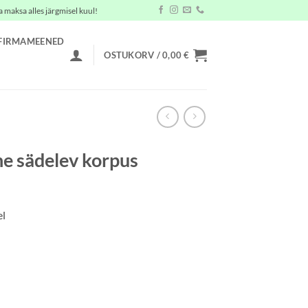
a maksa alles järgmisel kuul!
FIRMAMEENED
OSTUKORV /
0,00
€
e sädelev korpus
el