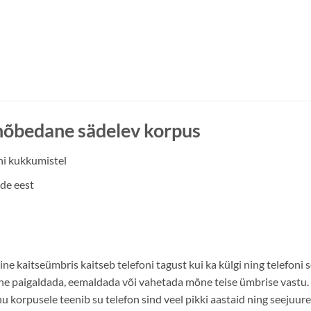
hõbedane sädelev korpus
ni kukkumistel
de eest
e kaitseümbris kaitseb telefoni tagust kui ka külgi ning telefoni 
tne paigaldada, eemaldada või vahetada mõne teise ümbrise vastu.
nu korpusele teenib su telefon sind veel pikki aastaid ning seejuure