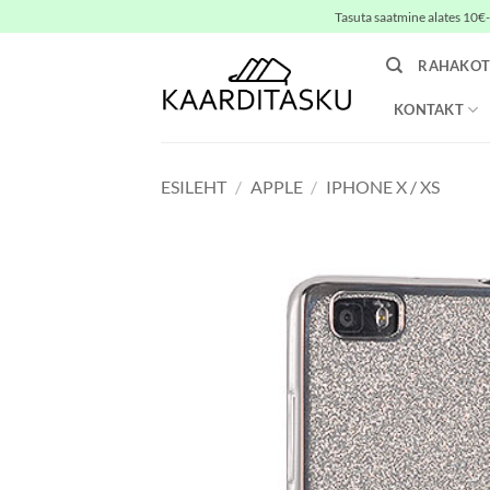
Skip
Tasuta saatmine alates 10€-s
to
content
RAHAKOT
KONTAKT
ESILEHT
/
APPLE
/
IPHONE X / XS