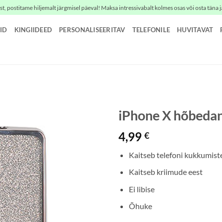
t, postitame hiljemalt järgmisel päeval! Maksa intressivabalt kolmes osas või osta täna j
ID
KINGIIDEED
PERSONALISEERITAV
TELEFONILE
HUVITAVAT
iPhone X hõbedan
4,99
€
Kaitseb telefoni kukkumist
Kaitseb kriimude eest
Ei libise
Õhuke