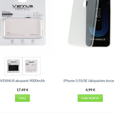
VENNUS akupank 9000mAh
iPhone 5/5S/SE läbipaistev korp
17,49
€
4,99
€
VALI
LISA KORVI
This
product