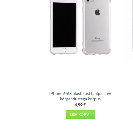
2020) läbipaistev
iPhone 6/6S plastikust läbipaistev
rpus
kõrgendustega korpus
99
€
4,99
€
 KORVI
LISA KORVI