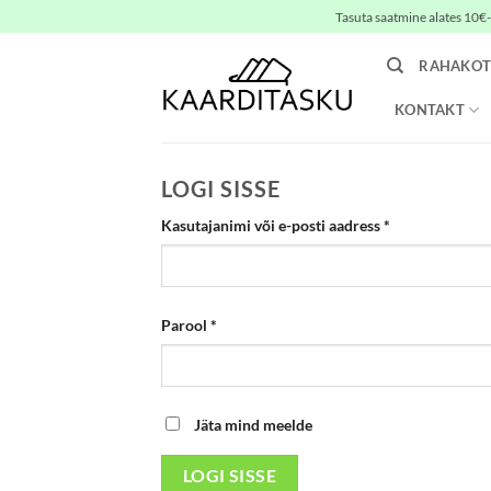
Skip
Tasuta saatmine alates 10€-s
to
content
RAHAKOT
KONTAKT
LOGI SISSE
Nõutud
Kasutajanimi või e-posti aadress
*
Nõutud
Parool
*
Jäta mind meelde
LOGI SISSE