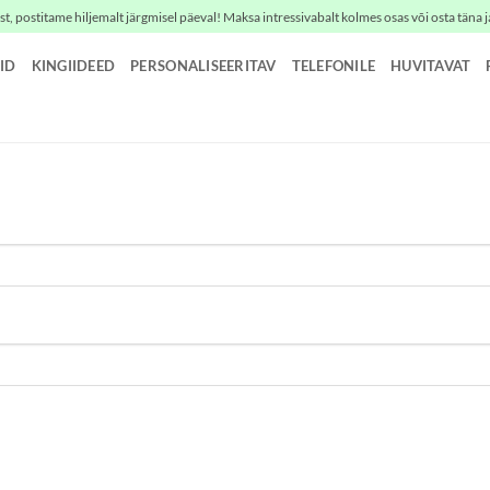
t, postitame hiljemalt järgmisel päeval! Maksa intressivabalt kolmes osas või osta täna j
ID
KINGIIDEED
PERSONALISEERITAV
TELEFONILE
HUVITAVAT