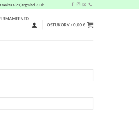
a maksa alles järgmisel kuul!
FIRMAMEENED
OSTUKORV /
0,00
€