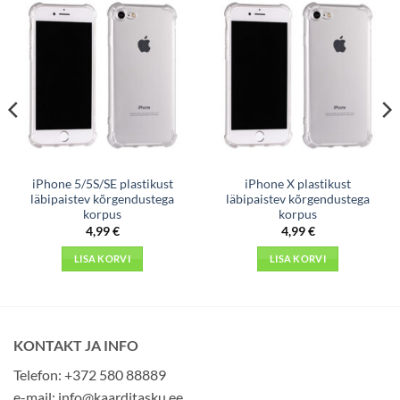
iPhone 5/5S/SE plastikust
iPhone X plastikust
läbipaistev kõrgendustega
läbipaistev kõrgendustega
korpus
korpus
4,99
€
4,99
€
LISA KORVI
LISA KORVI
KONTAKT JA INFO
Telefon: +372 580 88889
e-mail:
info@kaarditasku.ee