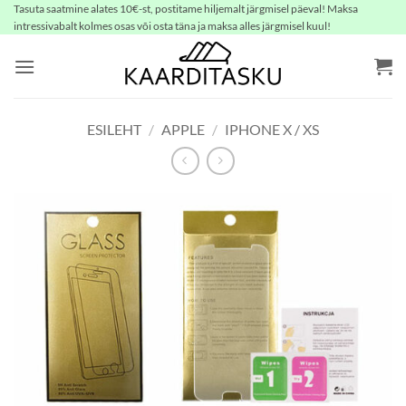
Skip
Tasuta saatmine alates 10€-st, postitame hiljemalt järgmisel päeval! Maksa
intressivabalt kolmes osas või osta täna ja maksa alles järgmisel kuul!
to
content
ESILEHT
/
APPLE
/
IPHONE X / XS