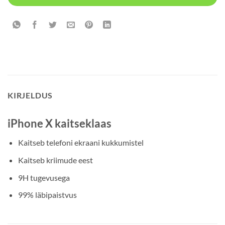
KIRJELDUS
iPhone X kaitseklaas
Kaitseb telefoni ekraani kukkumistel
Kaitseb kriimude eest
9H tugevusega
99% läbipaistvus