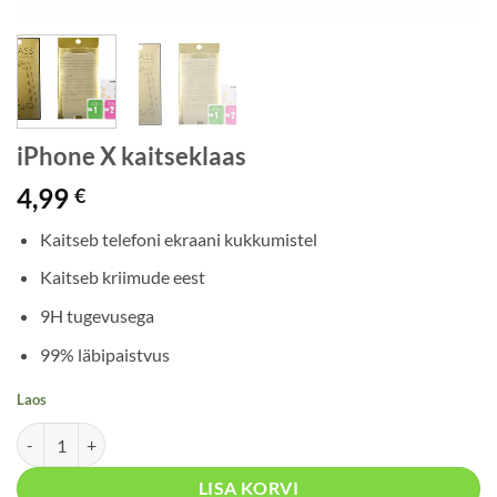
iPhone X kaitseklaas
4,99
€
Kaitseb telefoni ekraani kukkumistel
Kaitseb kriimude eest
9H tugevusega
99% läbipaistvus
Laos
iPhone X kaitseklaas kogus
LISA KORVI