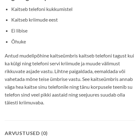
Kaitseb telefoni kukkumistel
Kaitseb kriimude eest
Ei libise
Õhuke
Antud mudelipõhine kaitseümbris kaitseb telefoni tagust kui
ka külgi ning telefoni servi kriimude ja muude välimust
rikkuvate asjade vastu. Lihtne paigaldada, eemaldada või
vahetada mõne teise ümbrise vastu. See kaitseümbris annab
väga hea kaitse sinu telefonile ning tänu korpusele teenib su
telefon sind veel pikki aastaid ning seejuures suudab olla
täiesti kriimuvaba.
ARVUSTUSED (0)