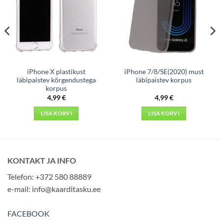
iPhone X plastikust
iPhone 7/8/SE(2020) must
läbipaistev kõrgendustega
läbipaistev korpus
korpus
4,99
€
4,99
€
LISA KORVI
LISA KORVI
KONTAKT JA INFO
Telefon: +372 580 88889
e-mail:
info@kaarditasku.ee
FACEBOOK