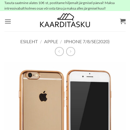
Skip
Tasuta saatmine alates 10€-st, postitame hiljemalt järgmisel päeval! Maksa
intressivabalt kolmes osas või osta täna ja maksa alles järgmisel kuul!
to
content
ESILEHT
/
APPLE
/
IPHONE 7/8/SE(2020)