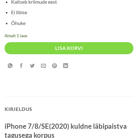
Kaitseb kriimude eest
Ei libise
Õhuke
Ainult 1 laos
LISA KORVI
KIRJELDUS
iPhone 7/8/SE(2020) kuldne läbipaistva
tagusega korpus