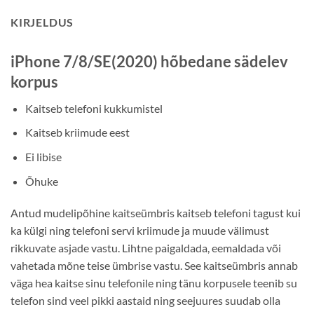
KIRJELDUS
iPhone 7/8/SE(2020) hõbedane sädelev
korpus
Kaitseb telefoni kukkumistel
Kaitseb kriimude eest
Ei libise
Õhuke
Antud mudelipõhine kaitseümbris kaitseb telefoni tagust kui
ka külgi ning telefoni servi kriimude ja muude välimust
rikkuvate asjade vastu. Lihtne paigaldada, eemaldada või
vahetada mõne teise ümbrise vastu. See kaitseümbris annab
väga hea kaitse sinu telefonile ning tänu korpusele teenib su
telefon sind veel pikki aastaid ning seejuures suudab olla