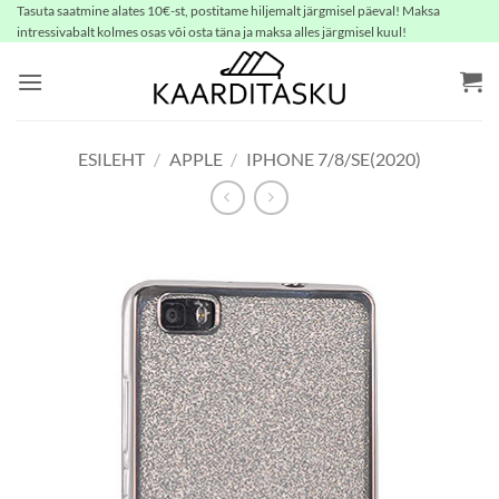
Skip
Tasuta saatmine alates 10€-st, postitame hiljemalt järgmisel päeval! Maksa
intressivabalt kolmes osas või osta täna ja maksa alles järgmisel kuul!
to
content
ESILEHT
/
APPLE
/
IPHONE 7/8/SE(2020)