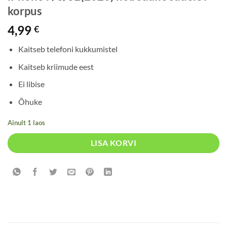
korpus
4,99
€
Kaitseb telefoni kukkumistel
Kaitseb kriimude eest
Ei libise
Õhuke
Ainult 1 laos
LISA KORVI