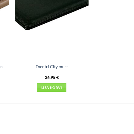
un
Exentri City must
36,95
€
LISA KORVI