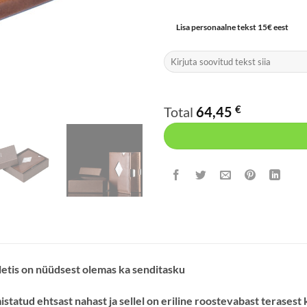
Lisa personaalne tekst 15€ eest
€
Total
64,45
letis on nüüdsest olemas ka senditasku
statud ehtsast nahast ja sellel on eriline roostevabast terasest 