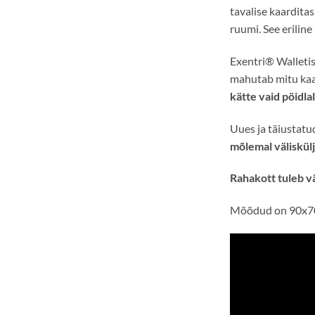
tavalise kaardita
ruumi. See erilin
Exentri® Walletis
mahutab mitu kaart
kätte vaid pöidla
Uues ja täiustatu
mõlemal väliskülj
Rahakott tuleb vä
Mõõdud on 90x7