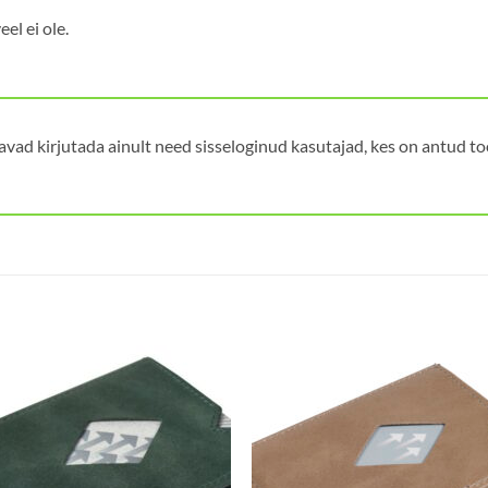
el ei ole.
avad kirjutada ainult need sisseloginud kasutajad, kes on antud t