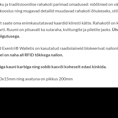
sku ja traditsioonilise rahakoti parimad omadused: mõõtmed on väi
e kooslus ning mugavad detailid muudavad rahakoti õhukeseks, stiil
t saate oma enimkasutatavad kaardid kiiresti kätte. Rahakotil on 
i. Ruumi on piisavalt ka sularaha, kviitungite ja piletite jaoks.
Ühe
liigutusega.
d Exentri® Walletis on kasutatud raadiolaineid blokeerivat nailoni
el on naha all RFID tõkkega nailon.
ga kauni karbiga ning sobib kasvõi koheselt edasi kinkida.
0x15mm ning avatuna on pikkus 200mm