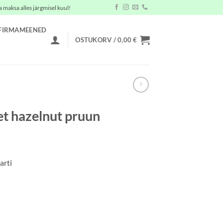
a maksa alles järgmisel kuul!
FIRMAMEENED
OSTUKORV /
0,00
€
et hazelnut pruun
arti