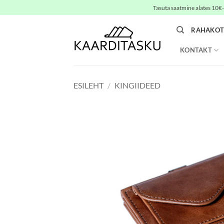
Skip
Tasuta saatmine alates 10€-s
to
content
RAHAKOT
KONTAKT
ESILEHT
/
KINGIIDEED