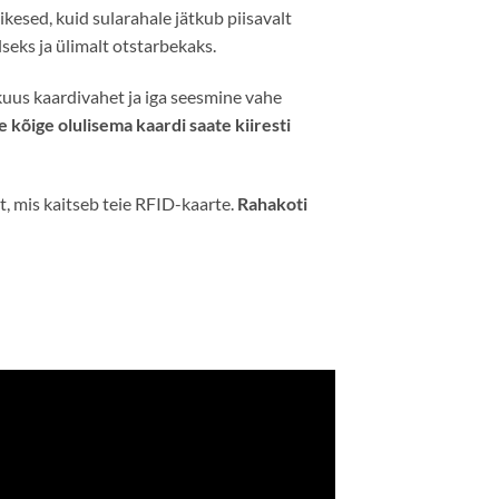
kesed, kuid sularahale jätkub piisavalt
seks ja ülimalt otstarbekaks.
kuus kaardivahet ja iga seesmine vahe
 kõige olulisema kaardi saate kiiresti
t, mis kaitseb teie RFID-kaarte.
Rahakoti