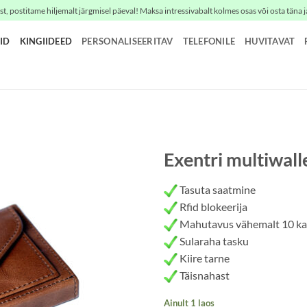
t, postitame hiljemalt järgmisel päeval! Maksa intressivabalt kolmes osas või osta täna j
ID
KINGIIDEED
PERSONALISEERITAV
TELEFONILE
HUVITAVAT
Exentri multiwall
Tasuta saatmine
Rfid blokeerija
Mahutavus vähemalt 10 ka
Sularaha tasku
Kiire tarne
Täisnahast
Ainult 1 laos