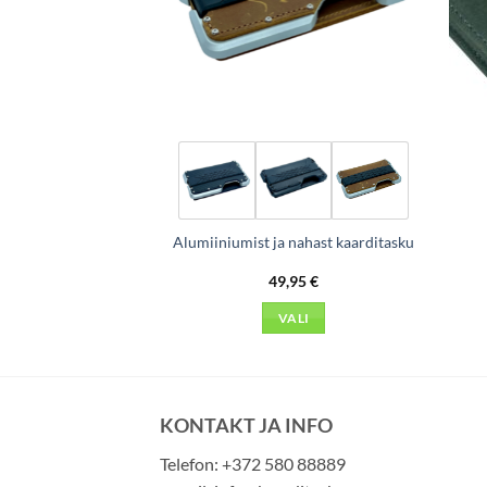
Alumiinium Case
Alumiiniumist ja nahast kaarditasku
,95
€
49,95
€
ALI
VALI
This
This
product
product
has
has
multiple
multiple
KONTAKT JA INFO
variants.
variants.
Telefon: +372 580 88889
The
The