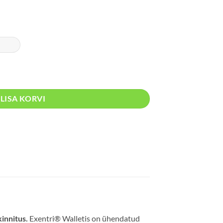
LISA KORVI
kinnitus.
Exentri® Walletis on ühendatud