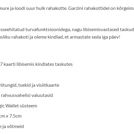
 mure ja loodi suur hulk rahakotte. Garzini rahakottidel on kõrgei
isseehitatud turvafunktsioonidega, nagu libisemisvastased taskud 
sliku rahakoti ja oleme kindlad, et armastate seda iga päev!
 kaarti libisemis kindlates taskutes
tungid, tsekid ja visiitkaarte
rahvusvahelisi valuutasid
ic Wallet süsteem
cm x 7.5cm
 ja võtmeid