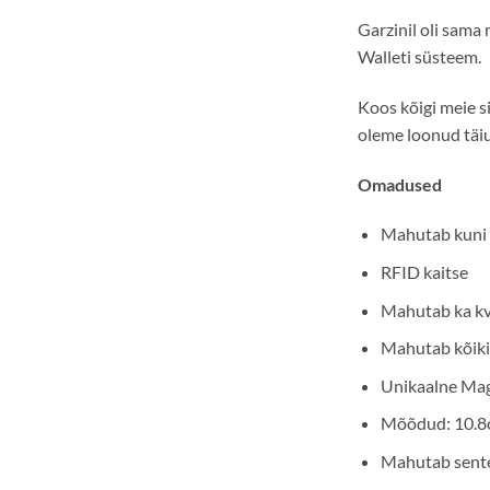
Garzinil oli sama
Walleti süsteem.
Koos kõigi meie s
oleme loonud täiu
Omadused
Mahutab kuni 7
RFID kaitse
Mahutab ka kvii
Mahutab kõiki 
Unikaalne Mag
Mõõdud: 10.8
Mahutab sente