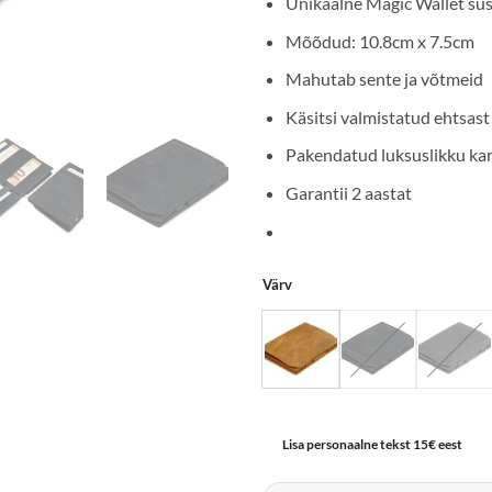
Unikaalne Magic Wallet sü
Mõõdud: 10.8cm x 7.5cm
Mahutab sente ja võtmeid
Käsitsi valmistatud ehtsast
Pakendatud luksuslikku kar
Garantii 2 aastat
Värv
Lisa personaalne tekst 15€ eest