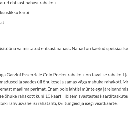
tatud ehtsast nahast rahakott
ksuslikku karpi
tat
sitööna valmistatud ehtsast nahast. Nahad on kaetud spetsiaalse 
a Garzini Essenziale Coin Pocket rahakott on tavalise rahakoti ja
madused ja saades üli õhukese ja samas väga mahuka rahakoti. Me l
emast maailma parimat. Enam pole lahtisi münte ega järeleandmisi
e õhuke rahakott kuni 10 kaarti libisemisvastastes kaarditaskutes 
õiki rahvusvahelisi rahatähti, kviitungeid ja isegi visiitkaarte.