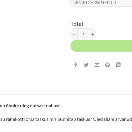
Total
Garzini Essenziale Coin Pocket M
 on õhuke ning ehtsast nahast
su rahakotti oma taskus mis punnitab taskus? Oled siiani arvanud, 