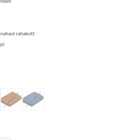
steem
 nahast rahakott
pi