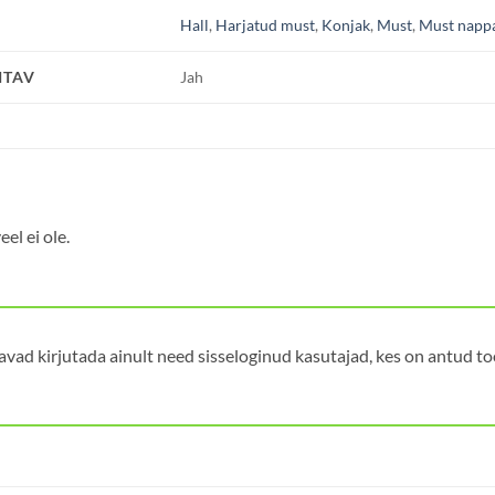
Hall
,
Harjatud must
,
Konjak
,
Must
,
Must napp
ITAV
Jah
el ei ole.
avad kirjutada ainult need sisseloginud kasutajad, kes on antud t