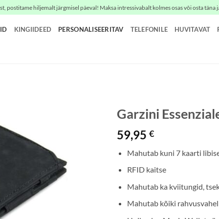
t, postitame hiljemalt järgmisel päeval! Maksa intressivabalt kolmes osas või osta täna j
ID
KINGIIDEED
PERSONALISEERITAV
TELEFONILE
HUVITAVAT
Garzini Essenzial
59,95
€
Mahutab kuni 7 kaarti libis
RFID kaitse
Mahutab ka kviitungid, tseki
Mahutab kõiki rahvusvaheli