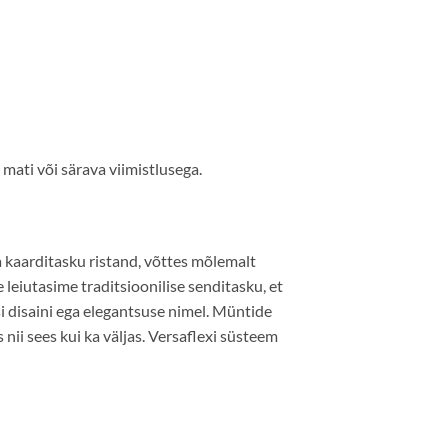
mati või särava viimistlusega.
 kaarditasku ristand, võttes mõlemalt
eiutasime traditsioonilise senditasku, et
 disaini ega elegantsuse nimel. Müntide
nii sees kui ka väljas. Versaflexi süsteem