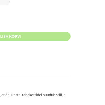
agic kogus
LISA KORVI
et õhukestel rahakottidel puudub stiil ja