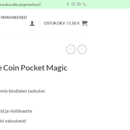
a maksa alles järgmisel kuul!
FIRMAMEENED
OSTUKORV /
0,00
€
e Coin Pocket Magic
emis kindlates taskutes
d ja visiitkaarte
si valuutasid