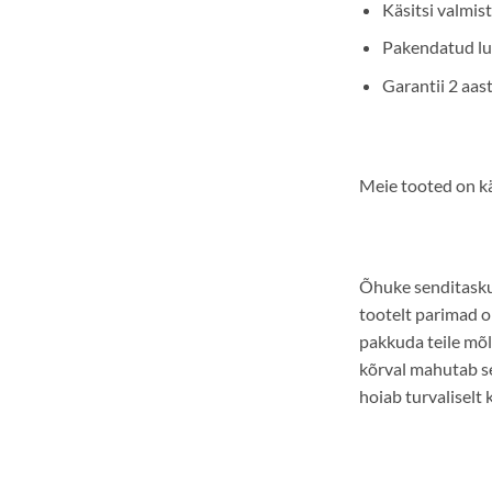
Käsitsi valmis
Pakendatud lu
Garantii 2 aas
Meie tooted on kä
Õhuke senditaskug
tootelt parimad o
pakkuda teile mõl
kõrval mahutab se
hoiab turvaliselt k