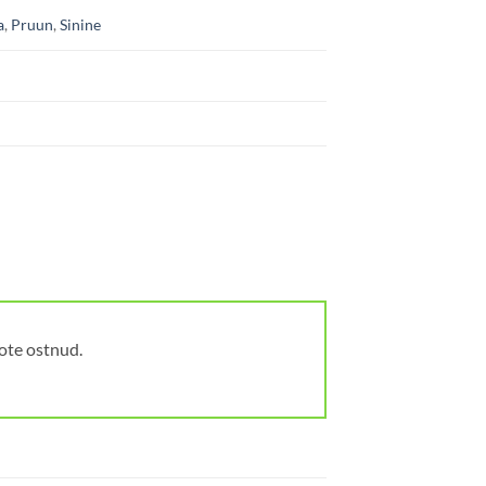
a
,
Pruun
,
Sinine
oote ostnud.