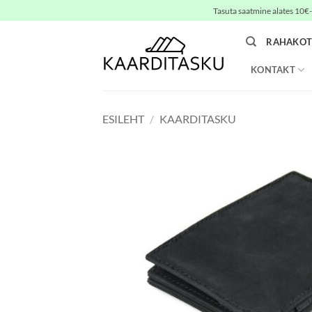
Skip
Tasuta saatmine alates 10€-s
to
content
RAHAKOT
KONTAKT
ESILEHT
/
KAARDITASKU