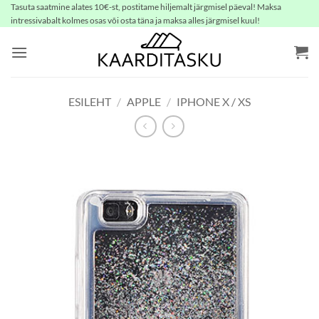
Skip
Tasuta saatmine alates 10€-st, postitame hiljemalt järgmisel päeval! Maksa
intressivabalt kolmes osas või osta täna ja maksa alles järgmisel kuul!
to
content
ESILEHT
/
APPLE
/
IPHONE X / XS