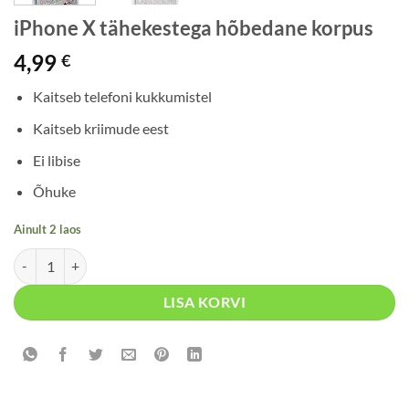
iPhone X tähekestega hõbedane korpus
4,99
€
Kaitseb telefoni kukkumistel
Kaitseb kriimude eest
Ei libise
Õhuke
Ainult 2 laos
iPhone X tähekestega hõbedane korpus kogus
LISA KORVI