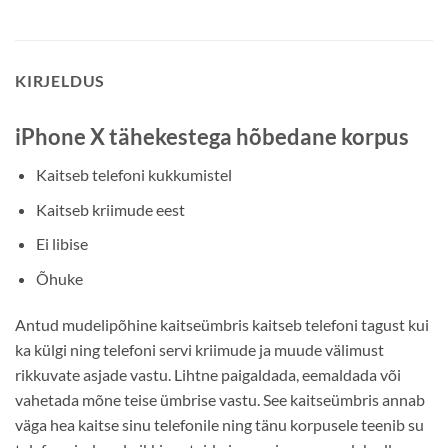
KIRJELDUS
iPhone X tähekestega hõbedane korpus
Kaitseb telefoni kukkumistel
Kaitseb kriimude eest
Ei libise
Õhuke
Antud mudelipõhine kaitseümbris kaitseb telefoni tagust kui
ka külgi ning telefoni servi kriimude ja muude välimust
rikkuvate asjade vastu. Lihtne paigaldada, eemaldada või
vahetada mõne teise ümbrise vastu. See kaitseümbris annab
väga hea kaitse sinu telefonile ning tänu korpusele teenib su