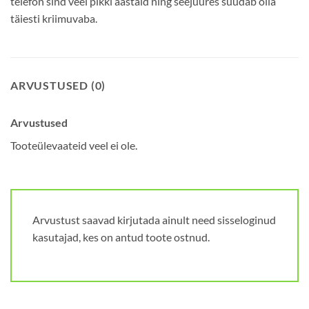
telefon sind veel pikki aastaid ning seejuures suudab olla
täiesti kriimuvaba.
ARVUSTUSED (0)
Arvustused
Tooteülevaateid veel ei ole.
Arvustust saavad kirjutada ainult need sisseloginud
kasutajad, kes on antud toote ostnud.