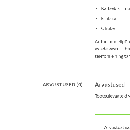
Kaitseb kriimu
Ei libise
Õhuke
Antud mudelipõhin
asjade vastu. Lih
telefonile ning tä
Arvustused
ARVUSTUSED (0)
Tooteülevaateid ve
Arvustust sa