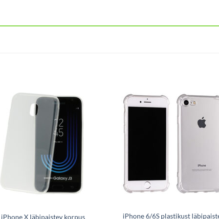
iPhone 6/6S plastikust läbipaist
iPhone X läbipaistev korpus