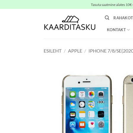
Skip
Tasuta saatmine alates 10€-s
to
content
RAHAKOT
KONTAKT
ESILEHT
/
APPLE
/
IPHONE 7/8/SE(2020