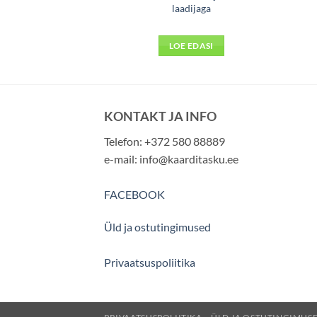
rpus
laadijaga
99
€
 KORVI
LOE EDASI
KONTAKT JA INFO
Telefon: +372 580 88889
e-mail:
info@kaarditasku.ee
FACEBOOK
Üld ja ostutingimused
Privaatsuspoliitika