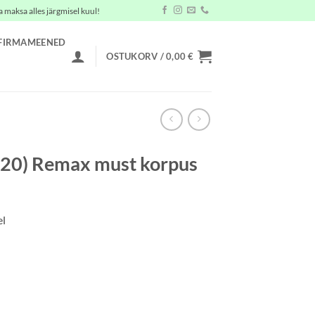
a maksa alles järgmisel kuul!
FIRMAMEENED
OSTUKORV /
0,00
€
020) Remax must korpus
el