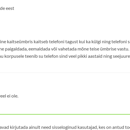
de eest
e kaitseümbris kaitseb telefoni tagust kui ka külgi ning telefoni 
tne paigaldada, eemaldada või vahetada mõne teise ümbrise vastu.
nu korpusele teenib su telefon sind veel pikki aastaid ning seejuure
el ei ole.
avad kirjutada ainult need sisseloginud kasutajad, kes on antud t