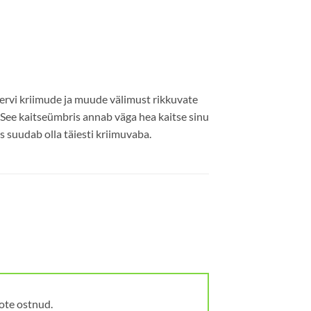
servi kriimude ja muude välimust rikkuvate
 See kaitseümbris annab väga hea kaitse sinu
s suudab olla täiesti kriimuvaba.
oote ostnud.