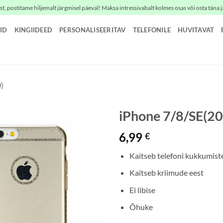
t, postitame hiljemalt järgmisel päeval! Maksa intressivabalt kolmes osas või osta täna j
ID
KINGIIDEED
PERSONALISEERITAV
TELEFONILE
HUVITAVAT
)
iPhone 7/8/SE(2
6,99
€
Kaitseb telefoni kukkumist
Kaitseb kriimude eest
Ei libise
Õhuke