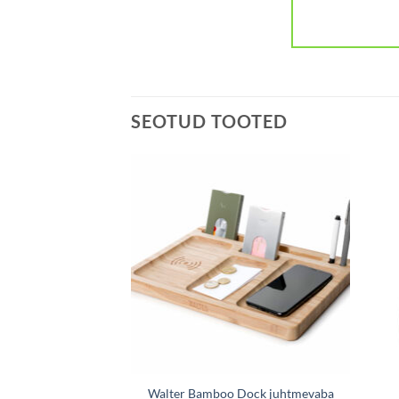
SEOTUD TOOTED
2020) läbipaistev
Walter Bamboo Dock juhtmevaba