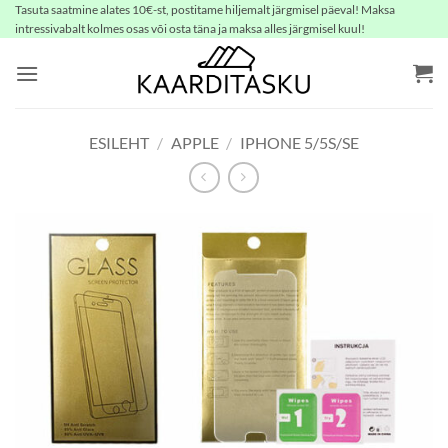
Skip
Tasuta saatmine alates 10€-st, postitame hiljemalt järgmisel päeval! Maksa
intressivabalt kolmes osas või osta täna ja maksa alles järgmisel kuul!
to
content
ESILEHT
/
APPLE
/
IPHONE 5/5S/SE