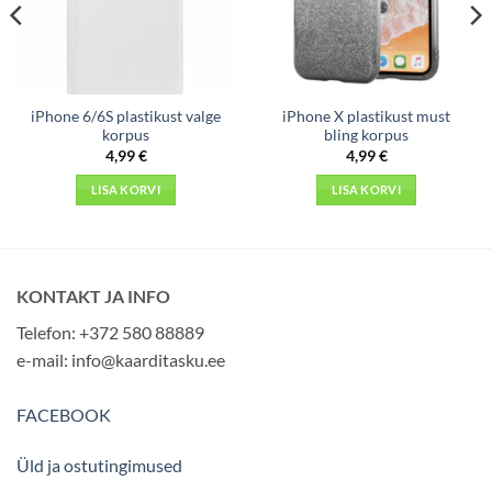
iPhone 6/6S plastikust valge
iPhone X plastikust must
korpus
bling korpus
4,99
€
4,99
€
LISA KORVI
LISA KORVI
KONTAKT JA INFO
Telefon: +372 580 88889
e-mail:
info@kaarditasku.ee
FACEBOOK
Üld ja ostutingimused