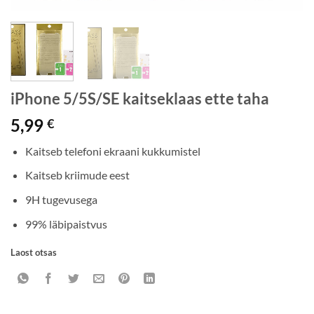
iPhone 5/5S/SE kaitseklaas ette taha
5,99
€
Kaitseb telefoni ekraani kukkumistel
Kaitseb kriimude eest
9H tugevusega
99% läbipaistvus
Laost otsas