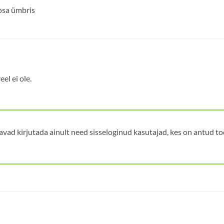
osa ümbris
el ei ole.
avad kirjutada ainult need sisseloginud kasutajad, kes on antud t