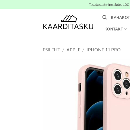
Skip
Tasuta saatmine alates 10€-s
to
content
RAHAKOT
KONTAKT
ESILEHT
/
APPLE
/
IPHONE 11 PRO