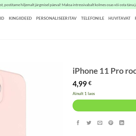
t, postitame hiljemalt järgmisel päeval! Maksa intressivabalt kolmes osas või osta täna j
ID
KINGIIDEED
PERSONALISEERITAV
TELEFONILE
HUVITAVAT
iPhone 11 Pro ro
4,99
€
Ainult 1 laos