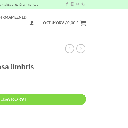
a maksa alles järgmisel kuul!
FIRMAMEENED
OSTUKORV /
0,00
€
osa ümbris
LISA KORVI