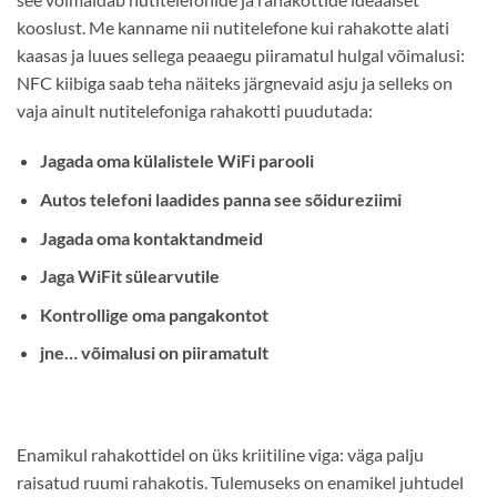
kooslust. Me kanname nii nutitelefone kui rahakotte alati
kaasas ja luues sellega peaaegu piiramatul hulgal võimalusi:
NFC kiibiga saab teha näiteks järgnevaid asju ja selleks on
vaja ainult nutitelefoniga rahakotti puudutada:
Jagada oma külalistele WiFi parooli
Autos telefoni laadides panna see sõidureziimi
Jagada oma kontaktandmeid
Jaga WiFit sülearvutile
Kontrollige oma pangakontot
jne… võimalusi on piiramatult
Enamikul rahakottidel on üks kriitiline viga: väga palju
raisatud ruumi rahakotis. Tulemuseks on enamikel juhtudel