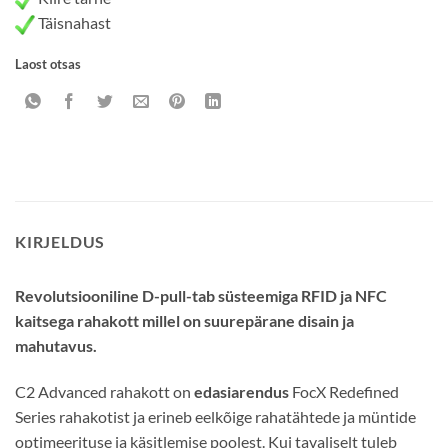
Täisnahast
Laost otsas
KIRJELDUS
Revolutsiooniline D-pull-tab süsteemiga RFID ja NFC
kaitsega rahakott millel on suurepärane disain ja
mahutavus.
C2 Advanced rahakott on
edasiarendus
FocX Redefined
Series rahakotist ja erineb eelkõige rahatähtede ja müntide
optimeerituse ja käsitlemise poolest. Kui tavaliselt tuleb