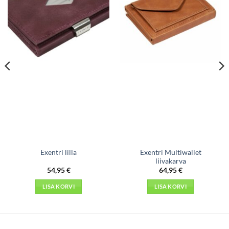
Exentri Multiwallet
Exentri lilla
liivakarva
54,95
€
64,95
€
LISA KORVI
LISA KORVI