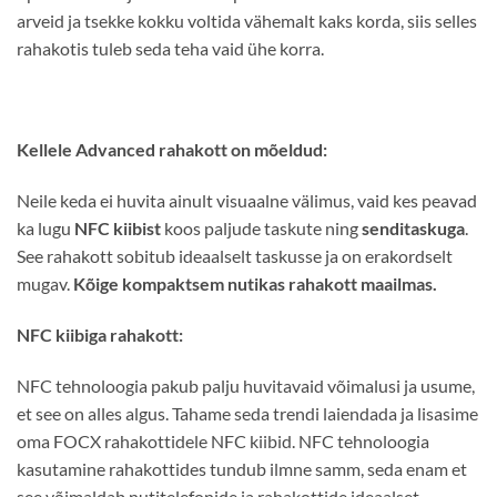
arveid ja tsekke kokku voltida vähemalt kaks korda, siis selles
rahakotis tuleb seda teha vaid ühe korra.
Kellele Advanced rahakott on mõeldud:
Neile keda ei huvita ainult visuaalne välimus, vaid kes peavad
ka lugu
NFC kiibist
koos paljude taskute ning
senditaskuga
.
See rahakott sobitub ideaalselt taskusse ja on erakordselt
mugav.
Kõige kompaktsem nutikas rahakott maailmas.
NFC kiibiga rahakott:
NFC tehnoloogia pakub palju huvitavaid võimalusi ja usume,
et see on alles algus. Tahame seda trendi laiendada ja lisasime
oma FOCX rahakottidele NFC kiibid. NFC tehnoloogia
kasutamine rahakottides tundub ilmne samm, seda enam et
see võimaldab nutitelefonide ja rahakottide ideaalset