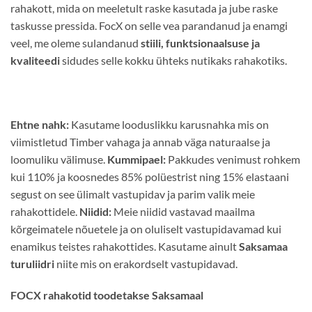
rahakott, mida on meeletult raske kasutada ja jube raske
taskusse pressida. FocX on selle vea parandanud ja enamgi
veel, me oleme sulandanud
stiili, funktsionaalsuse ja
kvaliteedi
sidudes selle kokku ühteks nutikaks rahakotiks.
Ehtne nahk:
Kasutame looduslikku karusnahka mis on
viimistletud Timber vahaga ja annab väga naturaalse ja
loomuliku välimuse.
Kummipael:
Pakkudes venimust rohkem
kui 110% ja koosnedes 85% polüestrist ning 15% elastaani
segust on see ülimalt vastupidav ja parim valik meie
rahakottidele.
Niidid:
Meie niidid vastavad maailma
kõrgeimatele nõuetele ja on oluliselt vastupidavamad kui
enamikus teistes rahakottides. Kasutame ainult
Saksamaa
turuliidri
niite mis on erakordselt vastupidavad.
FOCX rahakotid toodetakse Saksamaal