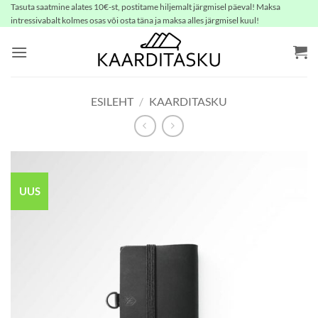
Skip
Tasuta saatmine alates 10€-st, postitame hiljemalt järgmisel päeval! Maksa
intressivabalt kolmes osas või osta täna ja maksa alles järgmisel kuul!
to
content
ESILEHT
/
KAARDITASKU
UUS