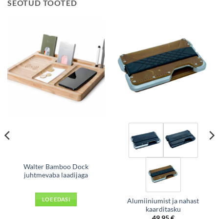
SEOTUD TOOTED
Walter Bamboo Dock
juhtmevaba laadijaga
LOE EDASI
Alumiiniumist ja nahast
kaarditasku
49,95
€