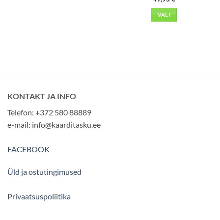
VALI
This
product
has
multiple
variants.
The
options
KONTAKT JA INFO
may
be
Telefon: +372 580 88889
chosen
e-mail:
info@kaarditasku.ee
on
the
FACEBOOK
product
page
Üld ja ostutingimused
Privaatsuspoliitika