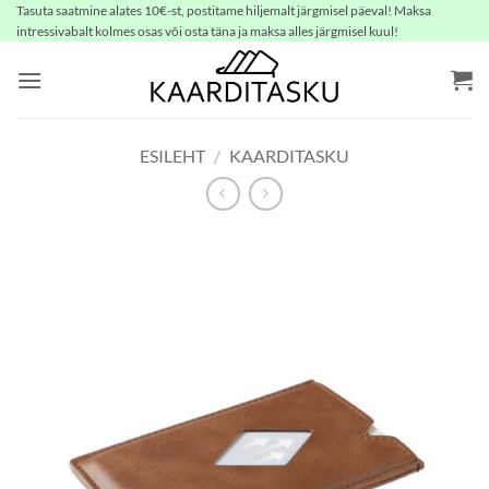
Skip
Tasuta saatmine alates 10€-st, postitame hiljemalt järgmisel päeval! Maksa
intressivabalt kolmes osas või osta täna ja maksa alles järgmisel kuul!
to
content
ESILEHT
/
KAARDITASKU