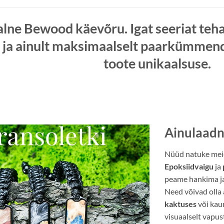
alne Bewood käevõru.
Igat seeriat te
 ja
ainult
maksimaalselt paarkümmend t
toote
unikaalsuse
.
Ainulaad
Nüüd natuke meie
Epoksiidvaigu
ja
peame hankima ja
Need võivad olla 
kaktuses
või kau
visuaalselt vapu