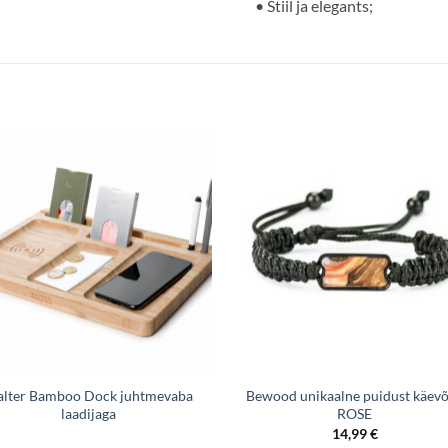
• Stiil ja elegants;
lter Bamboo Dock juhtmevaba
Bewood unikaalne puidust käev
laadijaga
ROSE
14,99
€