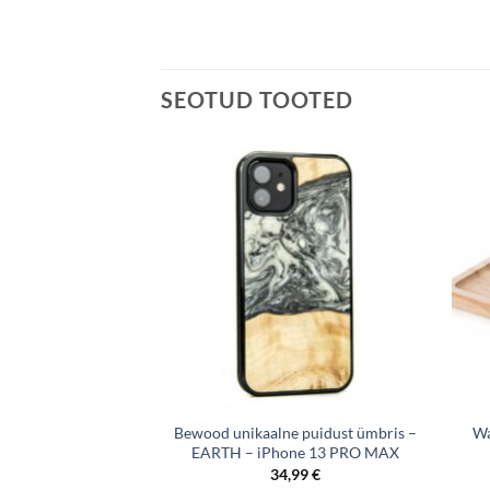
SEOTUD TOOTED
e puidust ümbris –
Bewood unikaalne puidust ümbris –
Wa
ne 12 PRO MAX
EARTH – iPhone 13 PRO MAX
,99
€
34,99
€