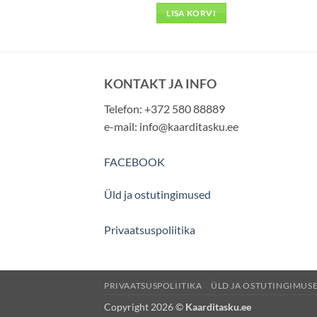
 KORVI
LISA KORVI
KONTAKT JA INFO
Telefon: +372 580 88889
e-mail:
info@kaarditasku.ee
FACEBOOK
Üld ja ostutingimused
Privaatsuspoliitika
PRIVAATSUSPOLIITIKA
ÜLD JA OSTUTINGIMUS
Copyright 2026 ©
Kaarditasku.ee