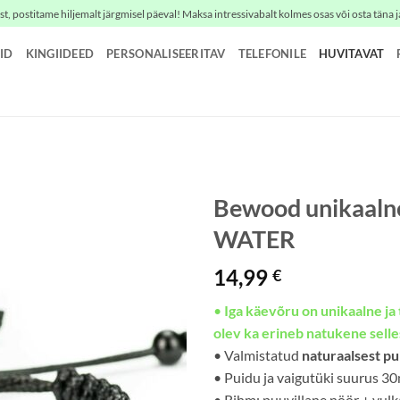
t, postitame hiljemalt järgmisel päeval! Maksa intressivabalt kolmes osas või osta täna j
ID
KINGIIDEED
PERSONALISEERITAV
TELEFONILE
HUVITAVAT
Bewood unikaalne
WATER
14,99
€
•
Iga käevõru on unikaalne ja 
olev ka erineb natukene selles
• Valmistatud
naturaalsest pui
• Puidu ja vaigutüki suurus 
• Rihm: puuvillane nöör + vulk