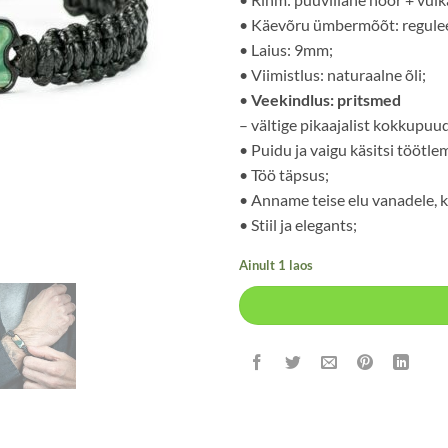
• Käevõru ümbermõõt: regule
• Laius: 9mm;
• Viimistlus: naturaalne õli;
•
Veekindlus: pritsmed
– vältige pikaajalist kokkupuu
• Puidu ja vaigu käsitsi töötle
• Töö täpsus;
• Anname teise elu vanadele, k
• Stiil ja elegants;
Ainult 1 laos