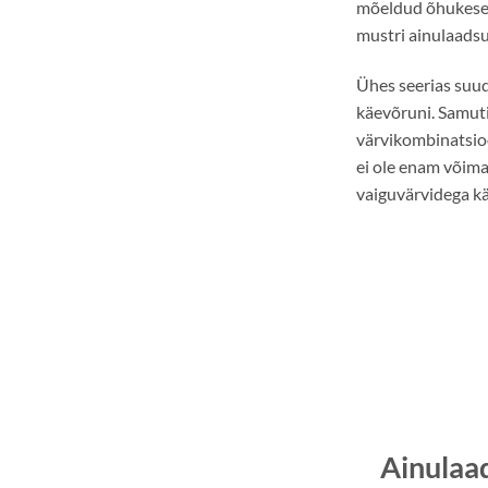
mõeldud õhukesed 
mustri ainulaadsu
Ühes seerias suu
käevõruni. Samuti,
värvikombinatsioon
ei ole enam võima
vaiguvärvidega k
Ainulaa