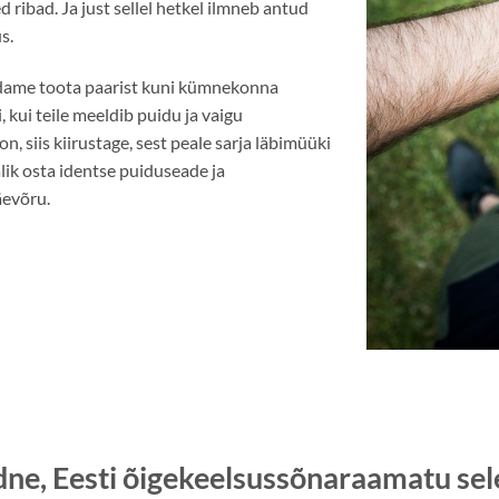
ribad. Ja just sellel hetkel ilmneb antud
s.
dame toota paarist kuni kümnekonna
 kui teile meeldib puidu ja vaigu
, siis kiirustage, sest peale sarja läbimüüki
lik osta identse puiduseade ja
äevõru.
dne
, Eesti õigekeelsussõnaraamatu sel