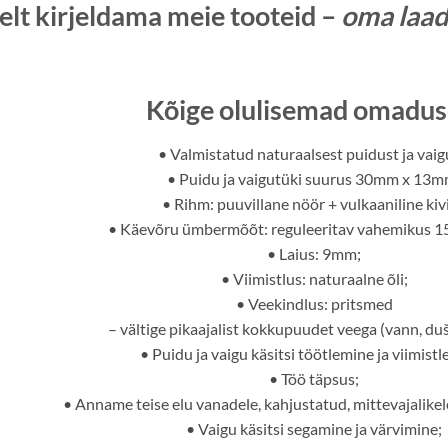
elt kirjeldama meie tooteid –
oma laad
Kõige olulisemad omadus
• Valmistatud naturaalsest puidust ja vaig
• Puidu ja vaigutüki suurus 30mm x 13m
• Rihm: puuvillane nöör + vulkaaniline kiv
• Käevõru ümbermõõt: reguleeritav vahemikus 
• Laius: 9mm;
• Viimistlus: naturaalne õli;
• Veekindlus: pritsmed
– vältige pikaajalist kokkupuudet veega (vann, duš
• Puidu ja vaigu käsitsi töötlemine ja viimist
• Töö täpsus;
• Anname teise elu vanadele, kahjustatud, mittevajalike
• Vaigu käsitsi segamine ja värvimine;