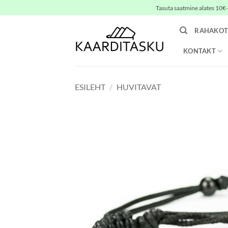
Skip
Tasuta saatmine alates 10€-s
to
content
RAHAKOT
KONTAKT
ESILEHT
/
HUVITAVAT