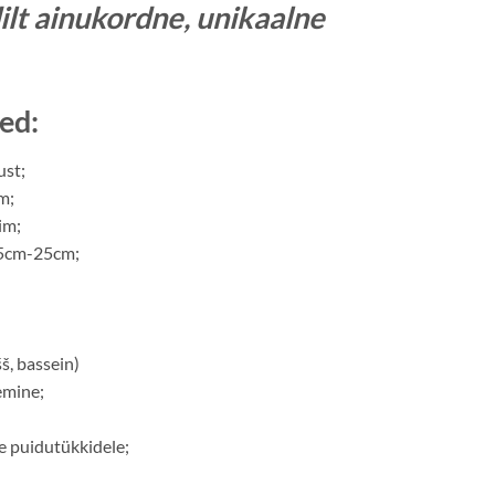
ilt ainukordne, unikaalne
ed:
ust;
m;
im;
15cm-25cm;
š, bassein)
lemine;
le puidutükkidele;