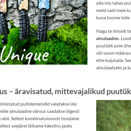
olla mis tahes pui
meid vaid meie ku
kuna toome teile 
Nagu te ilmselt te
ainulaadne.
Loodu
puutükk pole ühes
või sooni määrava
ette kujutada. S
ainulaadseks ja 
s – äravisatud, mittevajalikud puutük
almistatud puitelemendid valatakse üle
mille ainulaadne värvus saadakse õigesti
e abil. Sellest kombinatsioonist toodame
illest seejärel lõikame käevõru jaoks