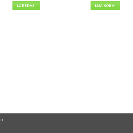
LOE EDASI
LISA KORVI
ED