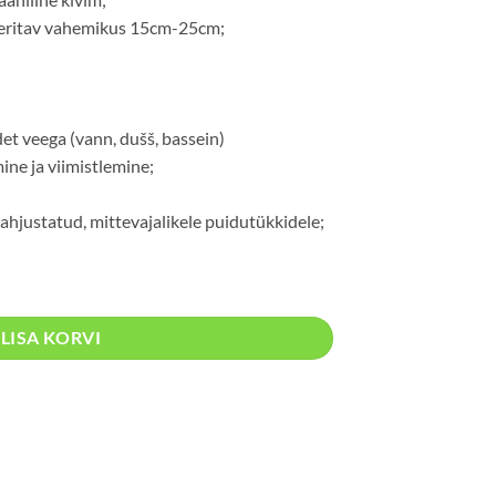
eritav vahemikus 15cm-25cm;
det veega (vann, dušš, bassein)
mine ja viimistlemine;
ahjustatud, mittevajalikele puidutükkidele;
LISA KORVI