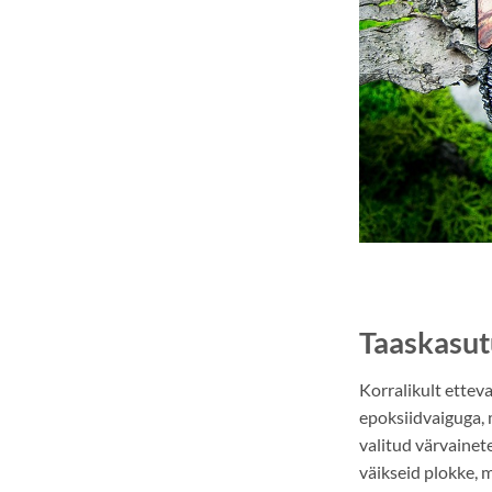
Taaskasutu
Korralikult ettev
epoksiidvaiguga, 
valitud värvainet
väikseid plokke, m