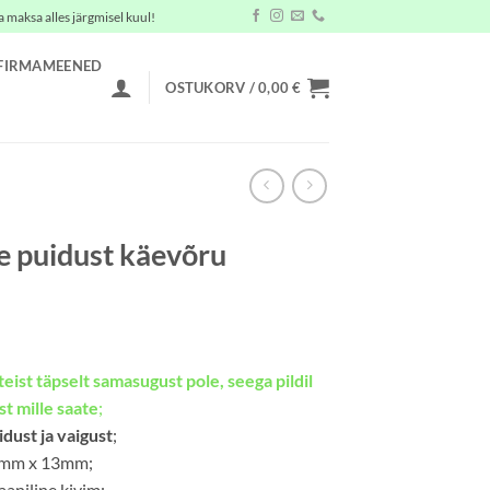
a maksa alles järgmisel kuul!
FIRMAMEENED
OSTUKORV /
0,00
€
 puidust käevõru
teist täpselt samasugust pole, seega pildil
t mille saate
;
dust ja vaigust
;
30mm x 13mm;
aaniline kivim;