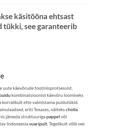
hakse
käsitööna
ehtsast
ükki, see garanteerib
ne
 uute käevõrude tootmisprotsessist.
puidu
kombinatsioonist käevõru loomiseks
 korralikult ette valmistama puidutükid.
ainulaadsed, eriti Texases, näiteks
cholla
nis jämeda struktuuriga
pappel
või
stav Indoneesia
suaripuit
. Tegelikult võib see